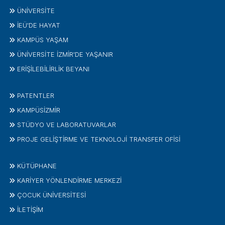
ÜNIVERSITE
İEÜ'DE HAYAT
KAMPÜS YAŞAM
ÜNİVERSİTE İZMİR'DE YAŞANIR
ERİŞİLEBİLİRLİK BEYANI
PATENTLER
KAMPÜSİZMIR
STÜDYO VE LABORATUVARLAR
PROJE GELIŞTIRME VE TEKNOLOJI TRANSFER OFISI
KÜTÜPHANE
KARİYER YÖNLENDİRME MERKEZİ
ÇOCUK ÜNIVERSITESI
İLETIŞIM