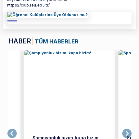
https://club.ieu.edu.tr/
HABER
TÜM HABERLER
omi
Şampiyonluk bizim, kupa bizim!
Spor 