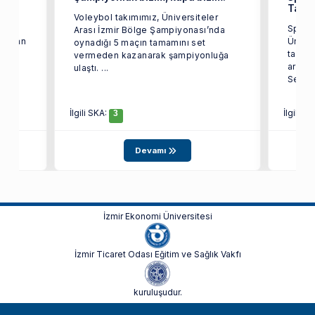
Tama
Voleybol takımımız, Üniversiteler
üzik
Spor T
Arası İzmir Bölge Şampiyonası’nda
anından
Ünive
oynadığı 5 maçın tamamını set
ir
tarafı
vermeden kazanarak şampiyonluğa
arası
ulaştı. ...
Seçmel
İlgili SKA:
İlgili S
3
Devamı
İzmir Ekonomi Üniversitesi
İzmir Ticaret Odası Eğitim ve Sağlık Vakfı
kuruluşudur.