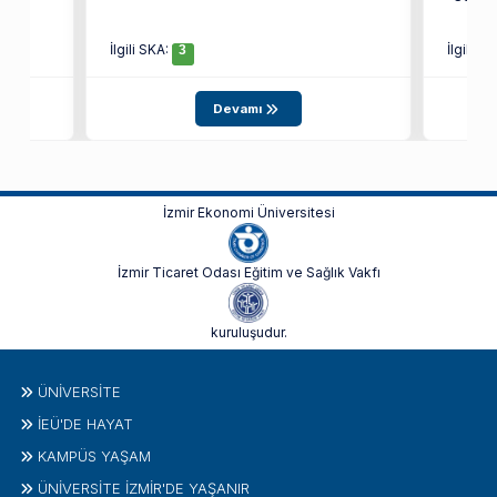
İlgili SKA:
İlgili S
3
Devamı
İzmir Ekonomi Üniversitesi
İzmir Ticaret Odası Eğitim ve Sağlık Vakfı
kuruluşudur.
ÜNIVERSITE
İEÜ'DE HAYAT
KAMPÜS YAŞAM
ÜNİVERSİTE İZMİR'DE YAŞANIR