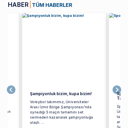
HABER
TÜM HABERLER
omi
Şampiyonluk bizim, kupa bizim!
Spor 
Tama
Voleybol takımımız, Üniversiteler
üzik
Spor T
Arası İzmir Bölge Şampiyonası’nda
anından
Ünive
oynadığı 5 maçın tamamını set
ir
tarafı
vermeden kazanarak şampiyonluğa
arası
ulaştı. ...
Seçmel